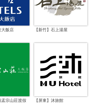
達大飯店
【新竹】石上湯屋
頭孟宗山莊渡假
【屏東】沐旅館