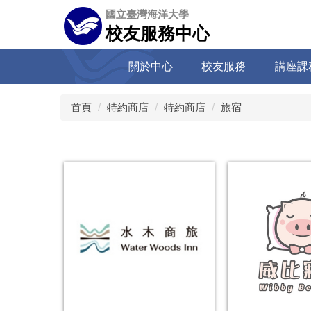
跳
國立臺灣海洋大學
到
校友服務中心
主
要
關於中心
校友服務
講座課
內
容
區
首頁
特約商店
特約商店
旅宿