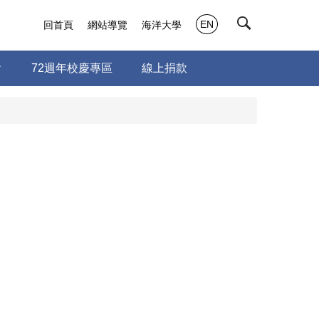
EN
回首頁
網站導覽
海洋大學
會
72週年校慶專區
線上捐款