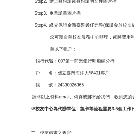
Step2. 附上身份證或身份證明文件圖片檔
Step3. 畢業證書圖片檔
Step4. 繳交保證金新臺幣參仟元整(保證金於校友
您可親自至校友服務中心辦理，或將費用
至以下帳戶：
銀行代號：007第一商業銀行哨船頭分行
戶 名：國立臺灣海洋大學401專戶
帳 號：24330026365
請將以上資料email、傳真或郵寄給我們，收到您
※校友中心為代辦單位，製卡等流程需要3-5個工作
二
、校友借書之規定: