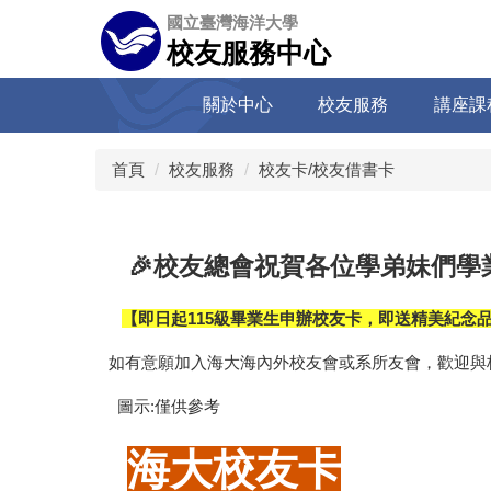
跳
國立臺灣海洋大學
到
校友服務中心
主
要
關於中心
校友服務
講座課
內
容
區
首頁
校友服務
校友卡/校友借書卡
🎉校友總會祝賀各位學弟妹們學業
【即日起115級畢業生申辦校友卡，即送精美紀念
如有意願加入海大海內外校友會或系所友會，歡迎與校
圖示:僅供參考
海大校友卡