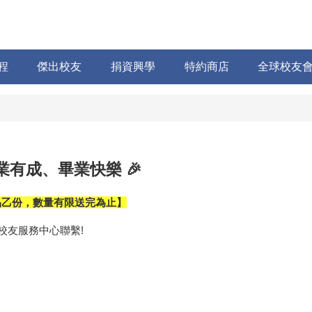
程
傑出校友
捐資興學
特約商店
全球校友
有成、畢業快樂 🎉
品乙份，
數量有限送完為止】
友服務中心聯繫!