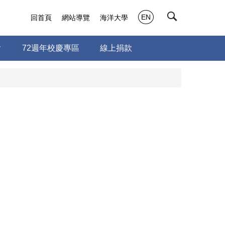
EN
回首頁
網站導覽
海洋大學
會
72週年校慶專區
線上捐款