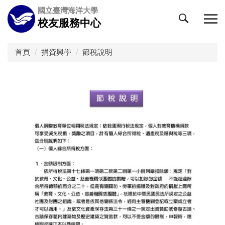
跳
國立臺灣海洋大學
到
校友服務中心
主
要
內
首頁
捐資興學
節稅說明
容
區