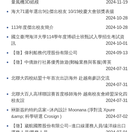
量風機3D紙模
2024-11-19
海大71週年選出9位傑出校友 10/19校慶大會頒獎表揚
2024-10-28
113年度傑出校友簡介
2024-10-28
國立臺灣海洋大學114學年度博碩士班甄試入學招生考試資
訊
2024-10-01
【徵】偉利船務代理股份有限公司
2024-09-13
【徵】中僑旅行社募優秀旅遊(郵輪業務與客服)菁英
2024-07-31
北聯大四校結盟十年首次出訪海外 赴越南參訪交流
2024-07-31
北聯大百人高球聯誼賽首度移師海外 越南校友會締盟深化四
校友誼
2024-07-31
🆕新簽約特約店家--沐內設計 Moonana (淨對流 Xpure
&amp; 科學研選 Crosign )
2024-07-02
【徵】崴航國際股份有限公司--進口線運務人員/遠洋線出口