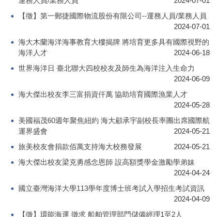
運務人員/業務人員
2024-07-01
【徵】第一郵捷國際物流股份有限公司--運務人員/業務人員
2024-07-01
海大木蘭海洋海事教育大樓揭牌 將培育更多具有國際視野的
海洋人才
2024-06-18
世界海洋日 臺北聯大四校校友及師生為海洋注入生命力
2024-06-09
海大傑出校友李三富捐資仟萬 協助培育國際漁業人才
2024-05-28
美國福茂60週年聚焦紐約 海大顧承宇副校長率團出席國際航
運界盛會
2024-05-21
旅美校友會捐款佰萬支持海大校務發展
2024-05-21
海大傑出校友梁克勇感念恩師 設高額獎學金激勵學弟妹
2024-04-24
國立臺灣海洋大學113學年度博士班考試入學招生考試資訊
2024-04-09
【徵】環能海運 徵求 船舶管理部門儲備經理1至2人