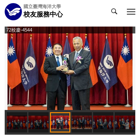
跳
國立臺灣海洋大學
到
校友服務中心
主
要
72校慶-4544
7
內
容
區