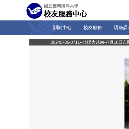
跳
國立臺灣海洋大學
到
校友服務中心
主
要
關於中心
校友服務
講座課
內
容
區
20240706-0711--北聯大越南--7月10日市區觀光4