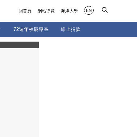
EN
回首頁
網站導覽
海洋大學
會
72週年校慶專區
線上捐款
20240706-0711--北聯大越南--7月10日市區觀光