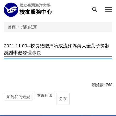
跳
國立臺灣海洋大學
到
校友服務中心
主
要
內
首頁
活動紀實
容
區
2021.11.09--校長致贈涓滴成流終為海大金葉子獎狀
感謝李健發理事長
瀏覽數:
768
友善列印
加到我的最愛
分享