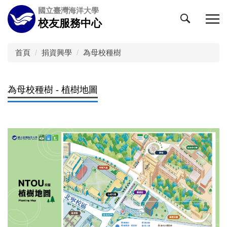
跳
國立臺灣海洋大學
到
校友服務中心
主
要
內
首頁
捐資興學
為母校種樹
容
區
為母校種樹 - 植樹地圖